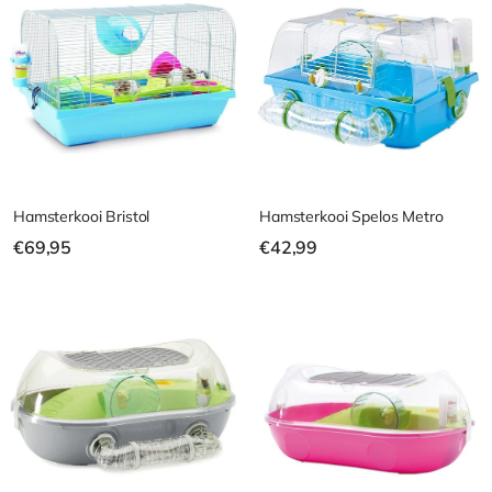
9
9
9
9
Hamsterkooi Bristol
Hamsterkooi Spelos Metro
€
€
€69,95
€42,99
6
4
9
2
,
,
9
9
5
9