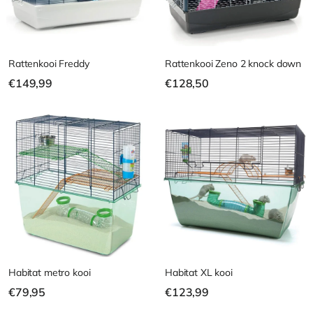
Rattenkooi Freddy
Rattenkooi Zeno 2 knock down
€
€
€149,99
€128,50
1
1
4
2
9
8
,
,
9
5
9
0
Habitat metro kooi
Habitat XL kooi
€
€
€79,95
€123,99
7
1