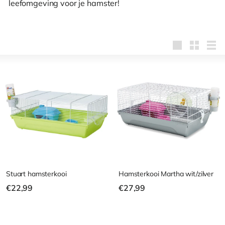
leefomgeving voor je hamster!
Groot
Klein
Lijst
Stuart hamsterkooi
Hamsterkooi Martha wit/zilver
€
€
€22,99
€27,99
2
2
2
7
,
,