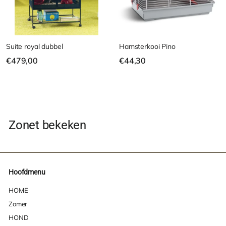
Suite royal dubbel
Hamsterkooi Pino
€
€
€479,00
€44,30
4
4
7
4
9
,
,
3
0
0
Zonet bekeken
0
Hoofdmenu
HOME
Zomer
HOND