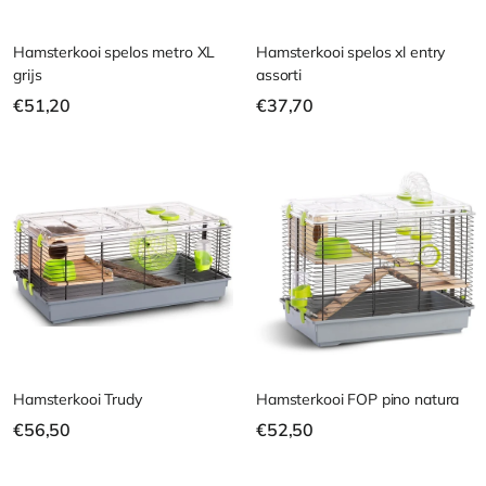
Hamsterkooi spelos metro XL
Hamsterkooi spelos xl entry
grijs
assorti
€
€
€51,20
€37,70
5
3
1
7
,
,
2
7
0
0
Hamsterkooi Trudy
Hamsterkooi FOP pino natura
€
€
€56,50
€52,50
5
5
6
2