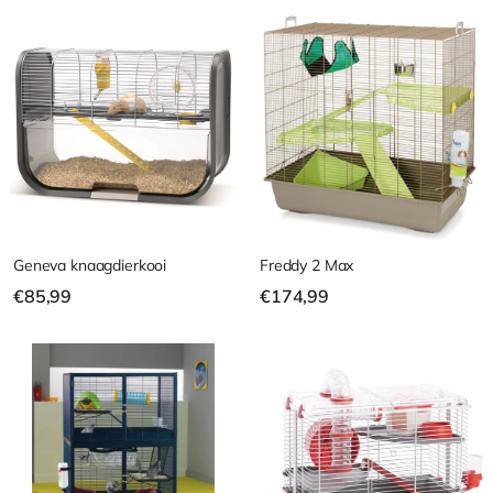
9
2
,
3
9
,
5
9
9
Geneva knaagdierkooi
Freddy 2 Max
€
€
€85,99
€174,99
8
1
5
7
,
4
9
,
9
9
9