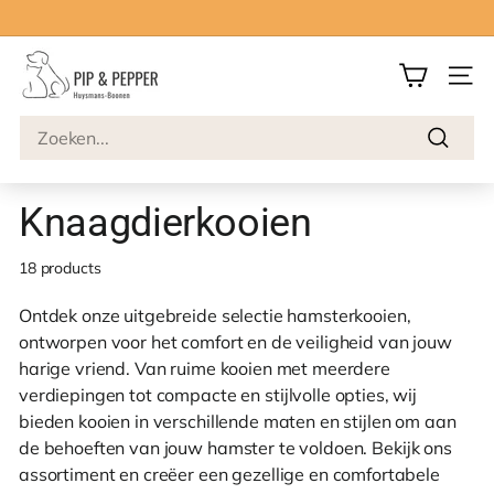
Meteen
naar
Top service
Veilig betalen
Snelle levering
Dia
de
P
pauzeren
content
SITE
i
p
Search
&
Zoeken
P
Knaagdierkooien
e
p
18 products
p
e
Ontdek onze uitgebreide selectie hamsterkooien,
r
ontworpen voor het comfort en de veiligheid van jouw
harige vriend. Van ruime kooien met meerdere
verdiepingen tot compacte en stijlvolle opties, wij
bieden kooien in verschillende maten en stijlen om aan
de behoeften van jouw hamster te voldoen. Bekijk ons
assortiment en creëer een gezellige en comfortabele