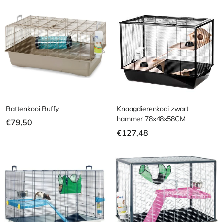
,
,
5
5
0
0
Rattenkooi Ruffy
Knaagdierenkooi zwart
hammer 78x48x58CM
€
€79,50
€
€127,48
7
1
9
2
,
7
5
,
0
4
8